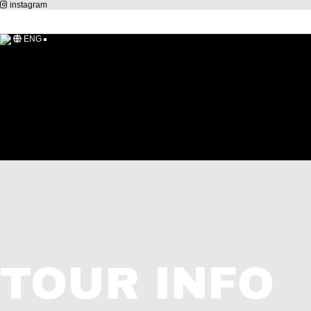
instagram
ENG
NOTICE
INQUIRY[문의]
RESERVATION
GALLERY
FAQ
VEHICLES INFO
TOUR INFO
EVENT
LOGIN
새글
1:1문의
로그인
회원가입
TOUR INFO